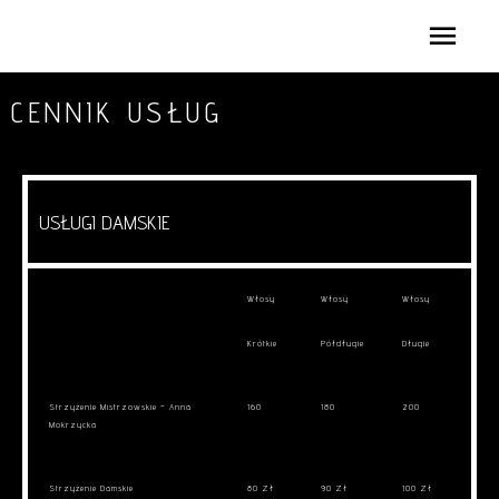
CENNIK USŁUG
USŁUGI DAMSKIE
Włosy
Włosy
Włosy
Krótkie
Półdługie
Długie
Strzyżenie Mistrzowskie – Anna
160
180
200
Mokrzycka
Strzyżenie Damskie
80 Zł
90 Zł
100 Zł