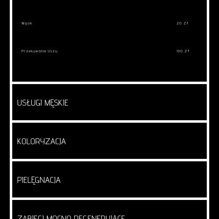
Wąsik
20 Zł
Przekuwanie Uszu
100 Zł
USŁUGI MĘSKIE
KOLORYZACJA
PIELĘGNACJA
ZABIEGI MOCNO REGENERUJĄCE