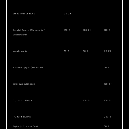
Strzyżenie Grzywki
20 Zł
Komplet Damski (strzyżenie +
100 Zł
120 Zł
140 Zł
Modelowanie)
Modelowanie
70 Zł
90 Zł
110 Zł
Szybkie Upięcia (warkocza)
50 Zł
Kolorowe Warkocze
100 Zł
Fryzura – Upięcie
100 Zł
150 Zł
Fryzura Ślubna
250 Zł
Depilacja + Henna Brwi
50 Zł